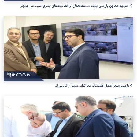
بازدید معاون بازرسی بنیاد مستضعفان از فعالیت‌های بندری سینا در چابهار
1403/07/18
بازدید مدیر عامل هلدینگ پایا ترابر سینا از تی.بی.تی