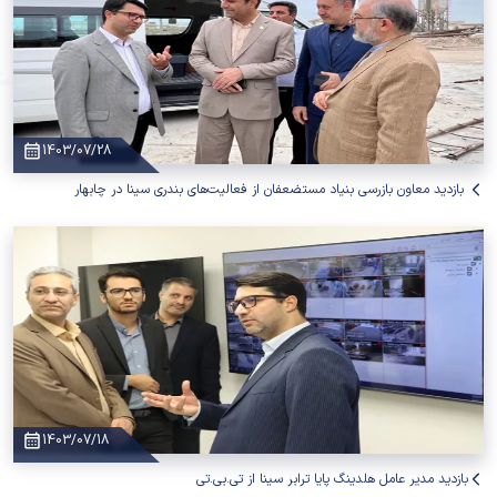
1403/07/28
بازدید معاون بازرسی بنیاد مستضعفان از فعالیت‌های بندری سینا در چابهار
1403/07/18
بازدید مدیر عامل هلدینگ پایا ترابر سینا از تی.بی.تی